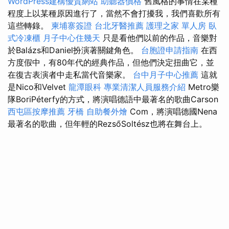
WordPress建構優質網站
助聽器價格
舊風格的事情在某種
程度上以某種原因進行了，當然不會打擾我，我們喜歡所有
這些轉錄。
柬埔寨簽證
台北牙醫推薦
護理之家 單人房
臥
式冷凍櫃
月子中心住幾天
只是看他們以前的作品，音樂對
於Balázs和Daniel扮演著關鍵角色。
台胞證申請指南
在西
方度假中，有80年代的經典作品，但他們決定扭曲它，並
在復古表演者中走私當代音樂家。
台中月子中心推薦
這就
是Nico和Velvet
龍潭眼科
專業清潔人員服務介紹
Metro樂
隊BoriPéterfy的方式，將演唱德語中最著名的歌曲Carson
西屯區按摩推薦
牙橋
自助餐外燴
Com，將演唱德國Nena
最著名的歌曲，但年輕的RezsőSoltész也將在舞台上。