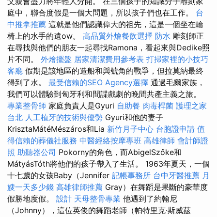
父親會盡力將年輕人分開。 在三個孩子的知識分子雕刻家
庭中，聯合度假是一個大問題，所以孩子們也在工作。
台
中推拿推薦
這就是他們認識偉大的祖先，這是一個坐在輪
椅上的水手的遺ow。
高品質外燴餐飲選擇
防水
雕刻師正
在尋找與他們的朋友一起尋找Ramona，看起來與Dedike照
片不同。
外燴擺盤
居家清潔費用參考表
打掃家裡的小技巧
客廳
假期是該地區的造船和與號角的戰爭，但拉莫納最終
得到了水。
最受信賴的SEO Agency選擇
通過毛爾家族，
我們可以體驗到匈牙利和間諜戲劇的晚間共產主義之旅。
專業整骨師
家庭負責人是Gyuri
自助餐
肉毒桿菌
護理之家
台北
人工植牙的技術與優勢
Gyuri和他的妻子
KrisztaMátéMészáros和Lia
新竹月子中心
台胞證申請
值
得信賴的葬儀社服務
中醫經絡按摩專班
高雄律師
會計師證
照
助聽器公司
Pokorny的角色，而AbigelSzőke和
MátyásTóth將他們的孩子帶入了生活。 1963年夏天，一個
十七歲的女孩Baby（Jennifer
記帳事務所
台中牙醫推薦
月
嫂一天多少錢
高雄律師推薦
Gray）在舞蹈是果斷的豪華度
假勝地度假。
設計
天母整骨專業
他遇到了約翰尼
（Johnny），這位英俊的舞蹈老師（帕特里克·斯威茲