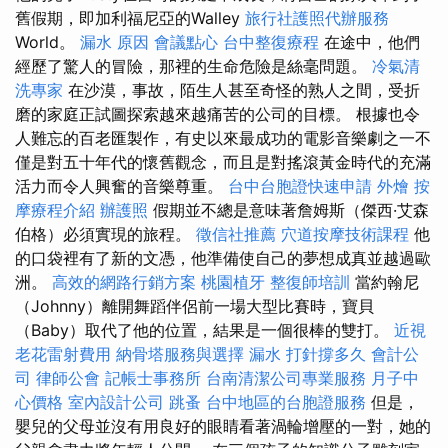
舊假期，即加利福尼亞的Walley
旅行社護照代辦服務
World。
漏水 原因
會議點心
台中整復療程
在途中，他們
經歷了驚人的冒險，那裡的生命危險是絲毫問題。
冷氣清
洗專家
在沙漠，事故，陌生人甚至奇怪的熟人之間，受折
磨的家庭正試圖探索越來越痛苦的公司的目標。 根據也令
人難忘的百老匯製作，有史以來最成功的電影音樂劇之一不
僅是對五十年代的懷舊觀念，而且是對搖滾黃金時代的充滿
活力而令人興奮的音樂尊重。
台中台胞證快速申請
外燴
按
摩療程介紹
辦護照
假期並不總是意味著詹姆斯（傑西·艾森
伯格）必須實現的旅程。
徵信社推薦
穴道按摩技術課程
他
的口袋裡有了新的文憑，他準備使自己的夢想成真並越過歐
洲。
高效的網路行銷方案
桃園植牙
整復師培訓
當約翰尼
（Johnny）離開舞蹈伴侶前一場大型比賽時，寶貝
（Baby）取代了他的位置，結果是一個很棒的雙打。
近視
老花雷射費用
納骨塔服務與選擇
漏水 打針撐多久
會計公
司
律師公會
記帳士事務所
台南清潔公司專業服務
月子中
心價格
室內設計公司
跳蚤
台中地區的台胞證服務
但是，
嬰兒的父母並沒有用良好的眼睛看著渦輪增壓的一對，她的