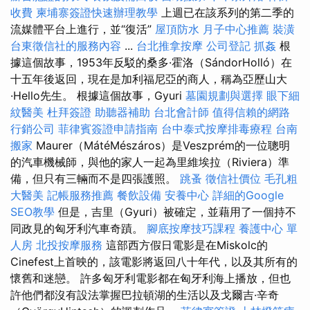
收費
柬埔寨簽證快速辦理教學
上週已在該系列的第二季的
流媒體平台上進行，並“復活”
屋頂防水
月子中心推薦
裝潢
台東徵信社的服務內容
...
台北推拿按摩
公司登記
抓姦
根
據這個故事，1953年反駁的桑多·霍洛（SándorHolló）在
十五年後返回，現在是加利福尼亞的商人，稱為亞歷山大
·Hello先生。 根據這個故事，Gyuri
墓園規劃與選擇
眼下細
紋醫美
杜拜簽證
助聽器補助
台北會計師
值得信賴的網路
行銷公司
菲律賓簽證申請指南
台中泰式按摩排毒療程
台南
搬家
Maurer（MátéMészáros）是Veszprém的一位聰明
的汽車機械師，與他的家人一起為里維埃拉（Riviera）準
備，但只有三輛而不是四張護照。
跳蚤
徵信社價位
毛孔粗
大醫美
記帳服務推薦
餐飲設備
安養中心
詳細的Google
SEO教學
但是，吉里（Gyuri）被確定，並藉用了一個持不
同政見的匈牙利汽車奇蹟。
腳底按摩技巧課程
養護中心 單
人房
北投按摩服務
這部西方假日電影是在Miskolc的
Cinefest上首映的，該電影將返回八十年代，以及其所有的
懷舊和迷戀。 許多匈牙利電影都在匈牙利海上播放，但也
許他們都沒有設法掌握巴拉頓湖的生活以及戈爾吉·辛奇