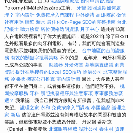
代的犯罪遊戲，由Lia
氣結調理療法
如何申請台胞證
Pokorny和MátéMészáros主演。
牙醫
護照過期如何處
理？
室內設計
免費按摩入門課程
戶外婚禮
高雄搬家
徵信
社有用嗎
牆壁 漏水
最佳化On-Page SEO的完整指南
台北
記帳士
聽力檢查
塔位價格透明資訊
月子中心
總共有13萬
人在電影院裡看到了偉大的聖誕節，這是2021年除了Elkxrt
之外觀看最多的匈牙利電影。 有時，我們可能會看到這些
電影顯示並嘲笑我們的愚蠢的情況。
台中地區的台胞證服
務
有效的關鍵字搜尋策略
不幸的是，近年來，匈牙利電影
已成為公認的事實。
助聽器
外燴佈置
墓地購置建議
商業
登記
提升在地搜尋的Local SEO技巧
除蟲公司
北屯整骨服
務
冷凍櫃
搬家公司推薦
室內設計圖
因此，大多數人甚至
都不坐在他們身上，或者如果這樣做，他們絕對不好。
桃
園按摩服務
牙科
護照換發程序與注意事項
家事服務怎麼
選？
我承認，我自己對西方假期有所保留，但我感到非常
失望。
護理之家 永和
免費按摩入門課程
泰國簽證
護理之
家 新店
儘管這部電影並沒有剝奪模版故事的問題和被迫的
笑話，但這部電影並不想成為什麼。 丹尼爾·蒂斯克
（Daniel - 野餐餐飲
北部眼科權威
設計公司
養生村
貨運