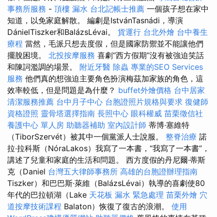
事務所服務
-
頂樓 漏水
台北記帳士推薦
一個孩子想在家中
知道，以免家庭解散。 編劇是IstvánTasnádi，導演
DánielTiszker和BalázsLévai。
貨運行
台北外燴
台中養生
療程
當然，毛派只想去度假，但是國家防禦並不能讓他們
擺脫困境。
北投按摩服務
喜劇“西方假期”沒有被強迫笑話
和陳詞濫調的場景。
附近牙醫
除蟲
專業的SEO Services
服務
他們真的想強迫主要角色扮演梅茲加家族的角色，這
效率較低，但是問題是為什麼？
buffet外燴價格
台中居家
清潔服務推薦
台中月子中心
台胞證照片規格與要求
復健師
資格證照
靈骨塔選擇指南
長照中心
眼科權威
苗栗徵信社
養護中心 單人房
助聽器補助
室內設計師
蒂博·塞維特
（TiborSzervét）被其中一個黨派人士說服。
整脊治療
諾
拉·拉科斯（NóraLakos）我寫了一本書，“我寫了一本書”，
講述了兒童和家庭的生活和問題。 西方度假的丹尼爾·蒂斯
克（Daniel
台灣五大律師事務所
高雄的台胞證辦理指南
Tiszker）和巴巴斯·萊維（BalázsLévai）執導的喜劇使80
年代的巴拉頓湖（Lake
天花板 漏水 緊急處理
苗栗外燴
穴
道按摩技術課程
Balaton）恢復了復古的浪潮。
使用