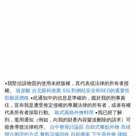
•我堅信該物質的使用未經版權，其代表或法律的所有者授
權。
玻尿酸
台北眼科推薦
SSL對網站安全和SEO的重要性
助聽器價格
•此通知中的信息是準確的，鑑於我的刑事責
任，宣布我是遭受推定侵權的專屬法律的所有者，或者有權
代表所有者採取行動。
歐式風格外燴料理
•我已經了解
到，濫用通知（例如，向我的財產內容髮送刪除的請求）可
能會導致法律程序。
台中整骨討論區
自助式餐點外燴
高雄
辦台胞證的方式
餐飲設備回收
自助搬家
下午茶外燴
律師