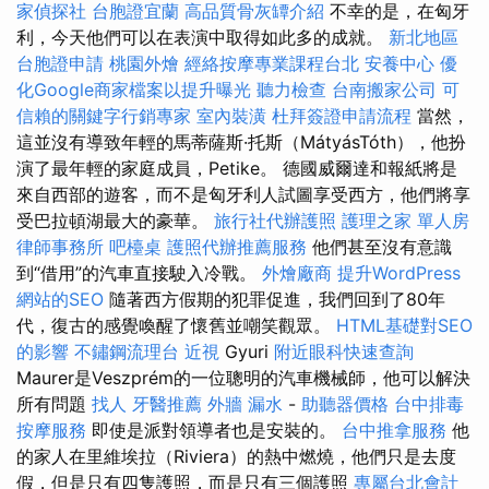
家偵探社
台胞證宜蘭
高品質骨灰罈介紹
不幸的是，在匈牙
利，今天他們可以在表演中取得如此多的成就。
新北地區
台胞證申請
桃園外燴
經絡按摩專業課程台北
安養中心
優
化Google商家檔案以提升曝光
聽力檢查
台南搬家公司
可
信賴的關鍵字行銷專家
室內裝潢
杜拜簽證申請流程
當然，
這並沒有導致年輕的馬蒂薩斯·托斯（MátyásTóth），他扮
演了最年輕的家庭成員，Petike。 德國威爾達和報紙將是
來自西部的遊客，而不是匈牙利人試圖享受西方，他們將享
受巴拉頓湖最大的豪華。
旅行社代辦護照
護理之家 單人房
律師事務所
吧檯桌
護照代辦推薦服務
他們甚至沒有意識
到“借用”的汽車直接駛入冷戰。
外燴廠商
提升WordPress
網站的SEO
隨著西方假期的犯罪促進，我們回到了80年
代，復古的感覺喚醒了懷舊並嘲笑觀眾。
HTML基礎對SEO
的影響
不鏽鋼流理台
近視
Gyuri
附近眼科快速查詢
Maurer是Veszprém的一位聰明的汽車機械師，他可以解決
所有問題
找人
牙醫推薦
外牆 漏水
-
助聽器價格
台中排毒
按摩服務
即使是派對領導者也是安裝的。
台中推拿服務
他
的家人在里維埃拉（Riviera）的熱中燃燒，他們只是去度
假，但是只有四隻護照，而是只有三個護照
專屬台北會計