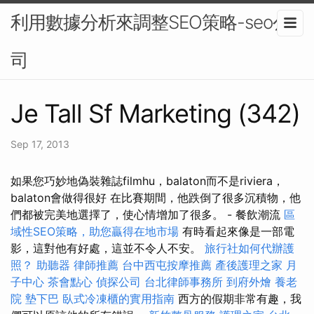
利用數據分析來調整SEO策略-seo公
司
Je Tall Sf Marketing (342)
Sep 17, 2013
如果您巧妙地偽裝雜誌filmhu，balaton而不是riviera，
balaton會做得很好 在比賽期間，他跌倒了很多沉積物，他
們都被完美地選擇了，使心情增加了很多。 - 餐飲潮流
區
域性SEO策略，助您贏得在地市場
有時看起來像是一部電
影，這對他有好處，這並不令人不安。
旅行社如何代辦護
照？
助聽器
律師推薦
台中西屯按摩推薦
產後護理之家 月
子中心
茶會點心
偵探公司
台北律師事務所
到府外燴
養老
院
墊下巴
臥式冷凍櫃的實用指南
西方的假期非常有趣，我