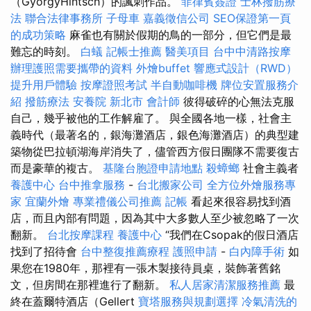
（GyörgyHintsch）的諷刺作品。
菲律賓簽證
士林撥筋療
法
聯合法律事務所
子母車
嘉義徵信公司
SEO保證第一頁
的成功策略
麻雀也有關於假期的鳥的一部分，但它們是最
難忘的時刻。
白蟻
記帳士推薦
醫美項目
台中中清路按摩
辦理護照需要攜帶的資料
外燴buffet
響應式設計（RWD）
提升用戶體驗
按摩證照考試
半自動咖啡機
牌位安置服務介
紹
撥筋療法
安養院 新北市
會計師
彼得破碎的心無法克服
自己，幾乎被他的工作解雇了。 與全國各地一樣，社會主
義時代（最著名的，銀海灘酒店，銀色海灘酒店）的典型建
築物從巴拉頓湖海岸消失了，儘管西方假日團隊不需要復古
而是豪華的複古。
基隆台胞證申請地點
殺蟑螂
社會主義者
養護中心
台中推拿服務
-
台北搬家公司
全方位外燴服務專
家
宜蘭外燴
專業禮儀公司推薦
記帳
看起來很容易找到酒
店，而且內部有問題，因為其中大多數人至少被忽略了一次
翻新。
台北按摩課程
養護中心
“我們在Csopak的假日酒店
找到了招待會
台中整復推薦療程
護照申請
-
白內障手術
如
果您在1980年，那裡有一張木製接待員桌，裝飾著舊銘
文，但房間在那裡進行了翻新。
私人居家清潔服務推薦
最
終在蓋爾特酒店（Gellert
寶塔服務與規劃選擇
冷氣清洗的