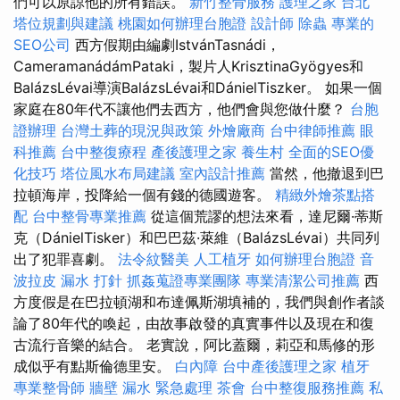
們可以原諒他的所有錯誤。
新竹整骨服務
護理之家 台北
塔位規劃與建議
桃園如何辦理台胞證
設計師
除蟲
專業的
SEO公司
西方假期由編劇IstvánTasnádi，
CameramanádámPataki，製片人KrisztinaGyögyes和
BalázsLévai導演BalázsLévai和DánielTiszker。 如果一個
家庭在80年代不讓他們去西方，他們會與您做什麼？
台胞
證辦理
台灣土葬的現況與政策
外燴廠商
台中律師推薦
眼
科推薦
台中整復療程
產後護理之家
養生村
全面的SEO優
化技巧
塔位風水布局建議
室內設計推薦
當然，他撤退到巴
拉頓海岸，投降給一個有錢的德國遊客。
精緻外燴茶點搭
配
台中整骨專業推薦
從這個荒謬的想法來看，達尼爾·蒂斯
克（DánielTisker）和巴巴茲·萊維（BalázsLévai）共同列
出了犯罪喜劇。
法令紋醫美
人工植牙
如何辦理台胞證
音
波拉皮
漏水 打針
抓姦蒐證專業團隊
專業清潔公司推薦
西
方度假是在巴拉頓湖和布達佩斯湖填補的，我們與創作者談
論了80年代的喚起，由故事啟發的真實事件以及現在和復
古流行音樂的結合。 老實說，阿比蓋爾，莉亞和馬修的形
成似乎有點斯倫德里安。
白內障
台中產後護理之家
植牙
專業整骨師
牆壁 漏水 緊急處理
茶會
台中整復服務推薦
私