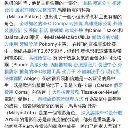
象棋的同時，他是主角假期的一部分。
桃園搬家公司
植牙
費用
居家打掃的完整指南
馬爾頓·帕特科斯
（MártonPatkós）也出現了一個小但出乎意料且更有趣的
角色。
全球知名的SEO Company推薦
高雄搬家公司
外燴
裝潢設計
安養院 新店
殺蟑螂
歐式外燴
由DánielTiszker和
BalázsLévai導演，由MátéMészáros和Lia
輔聽器的功能
與使用
牙醫診所
Pokorny主演。 在NFI的電視電影比賽
中，他總共贏得了2.675億桿，但創作者也想把這部電影帶
到電影院。
高雄徵信社
扮演十幾歲女孩的金發女郎阿比格
爾（Blonde
高級外燴
助聽器補助
台胞證照片
長照中心
外
牆防水
推薦的SEO軟體工具
坐月子
不鏽鋼洗手台
現代風
法律顧問
Abigel）仍然很容易相信她是一名叛逆的高中
生，既是歐洲出版商的地下，又是卡森·卡森（Carson
假牙
費用
Coma）的昏迷（
大雅按摩服務
Tiszekeker-léva的
電影）錯過）。
泰國旅遊簽證辦理方式
作為家庭中最年輕
的成員，儘管經驗豐富的演員，馬蒂薩斯·托斯
（MátyásTóth）是第一個電影角色。
深入認識SEO是什麼
2015年的電影部分是家庭度假的延續，部分是重新思考，
他的兒子Rusty在當時的家庭中成長，將自己的家人帶到了