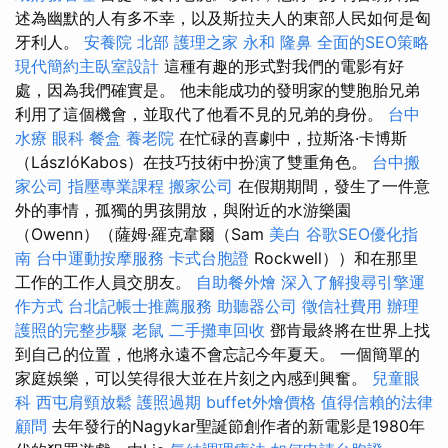
述為幽默的人有多不幸，以及斯拉夫人的東部人民如何是匈
牙利人。
安養院 北部
護理之家 永和
隆鼻
全面的SEO策略
現代簡約主臥室設計
這種有趣的形式對我們的電影有好
處，因為我們確實是。 他未能成功的發明家的雙胞胎兄弟
利用了這個機會，並取代了他看不見的兄弟的身份。
台中
水療
眼科
餐盒
養老院
在忙碌的喜劇中，拉斯洛·卡博斯
（LászlóKabos）在技巧技術中扮演了雙重角色。
台中搬
家公司
指壓專業課程
搬家公司
在假期期間，發生了一件意
外的事情，孤獨的男孩開放，與附近的水游樂園
（Owenn）（薩姆·羅克韋爾（Sam
美白
谷歌SEO優化指
南
台中運動按摩服務
卡式台胞證
Rockwell））和在那里
工作的工作人員交朋友。
自助餐外燴
深入了解搜尋引擎運
作方式
台北記帳士推薦服務
助聽器公司
徵信社費用
辦理
護照的完整步驟
老鼠
二手攤車回收
鄧肯最終將在世界上找
到自己的位置，他將永遠不會忘記今年夏天。 一個簡單的
家庭娛樂，可以笑得很大並在片刻之內感到興奮。
兒童眼
科
西屯肩頸放鬆
護照過期
buffet外燴價格
值得信賴的法律
顧問
去年發行的Nagykar聖誕節創作者的新電影是1980年