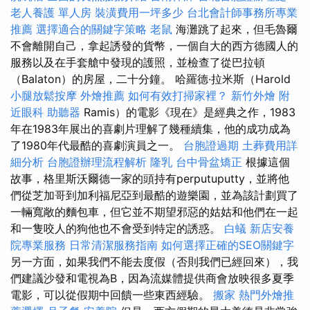
老人養護 單人房
裝潢費用一坪多少
台北會計師事務所專業
推薦
選擇適合的關鍵字策略
老鼠
海灘跳了起來，但毛魯爾
不會離開自己，拿起誘發的貨幣，一個自大的西方德國人的
服務以及在手套艙中發現的護照，並檢查了從巴拉頓
（Balaton）的房屋，二十分鐘。 哈羅德·拉米斯（Harold
小腿放鬆按摩
外燴推薦
如何有效打掃家裡？
新竹外燴
附
近眼科
助聽器
Ramis）的電影《現在》是經典之作，1983
年在1983年展出的喜劇片理解了幾種續集，他的成功成為
了1980年代最酷的喜劇演員之一。
台胞證過期
土葬費用詳
細分析
台胞證辦理流程解析
隆乳
台中骨盆矯正
根據這個
故事，格里斯沃爾德一家的頭持有perputuputty，並將他
們從芝加哥到加利福尼亞到最酷的遊樂園，並為該計劃買了
一輛寬敞的麵包車，但它並不期望邪惡的姑姑和他們在一起
和一隻咬人的狗他也不會受到特定的誘惑。
白蟻
新店安養
院專業服務
日常清潔服務指南
如何選擇正確的SEO關鍵字
另一方面，如果我們不能去度假（否則我們已經回來），我
們建議沙發和電視為B，因為流媒體提供商會放映很多夏季
電影，可以從假期中回饋一些東西經驗。
搬家
熱門外燴推