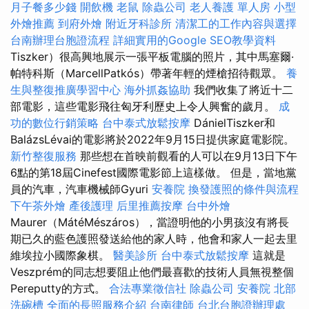
月子餐多少錢
開飲機
老鼠
除蟲公司
老人養護 單人房
小型
外燴推薦
到府外燴
附近牙科診所
清潔工的工作內容與選擇
台南辦理台胞證流程
詳細實用的Google SEO教學資料
Tiszker）很高興地展示一張平板電腦的照片，其中馬塞爾·
帕特科斯（MarcellPatkós）帶著年輕的煙槍招待觀眾。
養
生與整復推廣學習中心
海外抓姦協助
我們收集了將近十二
部電影，這些電影飛往匈牙利歷史上令人興奮的歲月。
成
功的數位行銷策略
台中泰式放鬆按摩
DánielTiszker和
BalázsLévai的電影將於2022年9月15日提供家庭電影院。
新竹整復服務
那些想在首映前觀看的人可以在9月13日下午
6點的第18屆Cinefest國際電影節上這樣做。 但是，當地黨
員的汽車，汽車機械師Gyuri
安養院
換發護照的條件與流程
下午茶外燴
產後護理
后里推薦按摩
台中外燴
Maurer（MátéMészáros），當證明他的小男孩沒有將長
期已久的藍色護照發送給他的家人時，他會和家人一起去里
維埃拉小國際象棋。
醫美診所
台中泰式放鬆按摩
這就是
Veszprém的同志想要阻止他們最喜歡的技術人員無視整個
Pereputty的方式。
合法專業徵信社
除蟲公司
安養院 北部
洗碗槽
全面的長照服務介紹
台南律師
台北台胞證辦理處