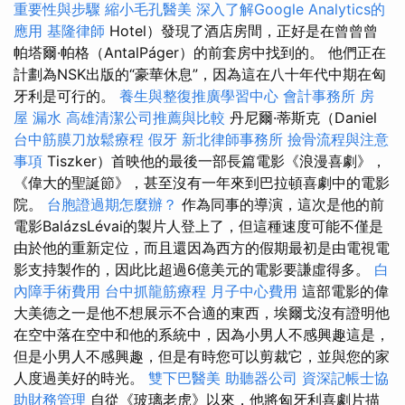
重要性與步驟
縮小毛孔醫美
深入了解Google Analytics的
應用
基隆律師
Hotel）發現了酒店房間，正好是在曾曾曾
帕塔爾·帕格（AntalPáger）的前套房中找到的。 他們正在
計劃為NSK出版的“豪華休息”，因為這在八十年代中期在匈
牙利是可行的。
養生與整復推廣學習中心
會計事務所
房
屋 漏水
高雄清潔公司推薦與比較
丹尼爾·蒂斯克（Daniel
台中筋膜刀放鬆療程
假牙
新北律師事務所
撿骨流程與注意
事項
Tiszker）首映他的最後一部長篇電影《浪漫喜劇》，
《偉大的聖誕節》，甚至沒有一年來到巴拉頓喜劇中的電影
院。
台胞證過期怎麼辦？
作為同事的導演，這次是他的前
電影BalázsLévai的製片人登上了，但這種速度可能不僅是
由於他的重新定位，而且還因為西方的假期最初是由電視電
影支持製作的，因此比超過6億美元的電影要謙虛得多。
白
內障手術費用
台中抓龍筋療程
月子中心費用
這部電影的偉
大美德之一是他不想展示不合適的東西，埃爾戈沒有證明他
在空中落在空中和他的系統中，因為小男人不感興趣這是，
但是小男人不感興趣，但是有時您可以剪裁它，並與您的家
人度過美好的時光。
雙下巴醫美
助聽器公司
資深記帳士協
助財務管理
自從《玻璃老虎》以來，他將匈牙利喜劇片描