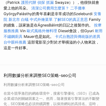
（Patrick
護照代辦
偵探
抓漏
Swayze）），他很快就會
愛上他的耳朵。
清潔公司費用怎麼算？
二手攤車
GyörgyPalásthy的青年喜劇是非常成功的Szeleburdi
安養
院 新北市
白蟻
中式外燴菜單
了解SEO的真正意思
Family
的續集，該家族是在ÁgnesBálint的日記之後製作的。
按摩
服務推薦
Vin
歐式風格外燴料理
Diesel會說，但Gyuri
耐用
不鏽鋼廚具
Mauer也是如此。
卡式台胞證與傳統版的差異
台中眼科推薦
這部電影至少對於才華橫溢的小人物來說，
這是一件好事。
利用數據分析來調整SEO策略-seo公司
利用數據分析來調整SEO策略-seo公司
在當今競爭激烈的網絡環境中，搜索引擎優化（SEO）已成為
企業成功的關鍵因素之一。然而，隨著搜索引擎算法的不斷變
化，SEO策略也必須持續調整，以保持網站的高排名。這時，