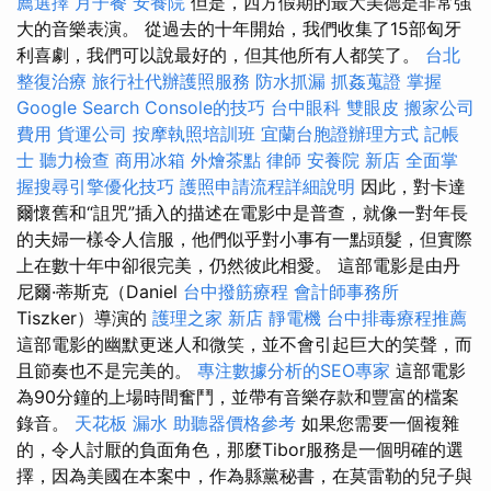
薦選擇
月子餐
安養院
但是，西方假期的最大美德是非常強
大的音樂表演。 從過去的十年開始，我們收集了15部匈牙
利喜劇，我們可以說最好的，但其他所有人都笑了。
台北
整復治療
旅行社代辦護照服務
防水抓漏
抓姦蒐證
掌握
Google Search Console的技巧
台中眼科
雙眼皮
搬家公司
費用
貨運公司
按摩執照培訓班
宜蘭台胞證辦理方式
記帳
士
聽力檢查
商用冰箱
外燴茶點
律師
安養院 新店
全面掌
握搜尋引擎優化技巧
護照申請流程詳細說明
因此，對卡達
爾懷舊和“詛咒”插入的描述在電影中是普查，就像一對年長
的夫婦一樣令人信服，他們似乎對小事有一點頭髮，但實際
上在數十年中卻很完美，仍然彼此相愛。 這部電影是由丹
尼爾·蒂斯克（Daniel
台中撥筋療程
會計師事務所
Tiszker）導演的
護理之家 新店
靜電機
台中排毒療程推薦
這部電影的幽默更迷人和微笑，並不會引起巨大的笑聲，而
且節奏也不是完美的。
專注數據分析的SEO專家
這部電影
為90分鐘的上場時間奮鬥，並帶有音樂存款和豐富的檔案
錄音。
天花板 漏水
助聽器價格參考
如果您需要一個複雜
的，令人討厭的負面角色，那麼Tibor服務是一個明確的選
擇，因為美國在本案中，作為縣黨秘書，在莫雷勒的兒子與