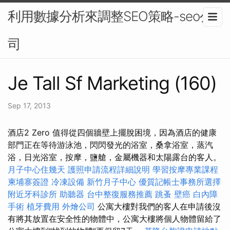
利用數據分析來調整SEO策略-seo公
司
Je Tall Sf Marketing (160)
Sep 17, 2013
酒店2 Zero 值得從四個牆壁上擺脫困境，因為酒店的健康
部門正在等待游泳池，閃閃發光的浴室，桑拿浴室，蒸汽
浴，日光浴室，按摩，鹽艙，金屬機器和太陽露台的客人。
月子中心住幾天
護照申請流程詳細說明
學習按摩專業課程
柬埔寨簽證
冷凍設備
新竹月子中心
優質記帳士事務所選擇
附近牙科診所
助聽器
台中整復服務推薦
跳蚤
壁癌
白內障
手術
植牙費用
外燴公司
公寓大樓對我們的客人在申請後沒
有將其放置在安全性的物體中，公寓大樓將個人物體留給了