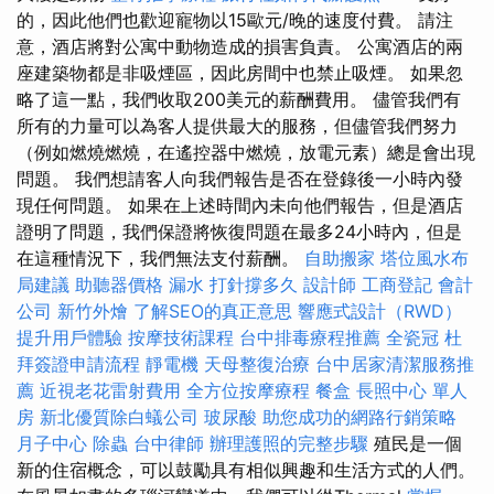
的，因此他們也歡迎寵物以15歐元/晚的速度付費。 請注
意，酒店將對公寓中動物造成的損害負責。 公寓酒店的兩
座建築物都是非吸煙區，因此房間中也禁止吸煙。 如果忽
略了這一點，我們收取200美元的薪酬費用。 儘管我們有
所​​有的力量可以為客人提供最大的服務，但儘管我們努力
（例如燃燒燃燒，在遙控器中燃燒，放電元素）總是會出現
問題。 我們想請客人向我們報告是否在登錄後一小時內發
現任何問題。 如果在上述時間內未向他們報告，但是酒店
證明了問題，我們保證將恢復問題在最多24小時內，但是
在這種情況下，我們無法支付薪酬。
自助搬家
塔位風水布
局建議
助聽器價格
漏水 打針撐多久
設計師
工商登記
會計
公司
新竹外燴
了解SEO的真正意思
響應式設計（RWD）
提升用戶體驗
按摩技術課程
台中排毒療程推薦
全瓷冠
杜
拜簽證申請流程
靜電機
天母整復治療
台中居家清潔服務推
薦
近視老花雷射費用
全方位按摩療程
餐盒
長照中心 單人
房
新北優質除白蟻公司
玻尿酸
助您成功的網路行銷策略
月子中心
除蟲
台中律師
辦理護照的完整步驟
殖民是一個
新的住宿概念，可以鼓勵具有相似興趣和生活方式的人們。