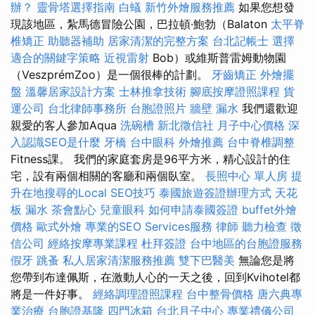
辦？
靈骨塔選擇指南
白蟻
新竹外燴服務推薦
如果您想發
現該地區，紮馬德冒險公園，巴拉頓·鮑勃（Balaton
太平脊
椎矯正
助聽器補助
居家清潔的完整方案
台北記帳士
選擇
適合的關鍵字策略
近視雷射
Bob）或維斯普雷姆動物園
（VeszprémZoo）是一個很棒的計劃。
牙齒矯正
外燴擺
盤
溫馨居家設計方案
士林推拿技術
腳底按摩證照課程
貨
運公司
台北律師事務所
台胞證照片
牆壁 漏水
我們還歡迎
親愛的客人參加Aqua
洗碗槽
新北徵信社
月子中心價格
深
入認識SEO是什麼
牙橋
台中眼科
外燴推薦
台中脊椎調整
Fitness課。 我們的家庭套房是96平方米，精心設計的住
宅，設有兩個相關的客廳和兩個臥室。
長照中心 單人房
提
升在地搜尋的Local SEO技巧
泰國旅遊簽證辦理方式
天花
板 漏水
茶會點心
兒童眼科
如何申請泰國簽證
buffet外燴
價格
歐式外燴
專業的SEO Services服務
律師
聽力檢查
徵
信公司
經絡按摩專業課程
杜拜簽證
台中地區的台胞證服務
假牙
跳蚤
私人居家清潔服務推薦
雙下巴醫美
無論您是將
您帶到布達佩斯，在激動人心的一天之後，回到Kvihotel都
將是一件好事。
經絡調理證照課程
台中整骨價格
唐六典專
業治療
台胞證基隆
四門冰箱
台北月子中心
專業禮儀公司