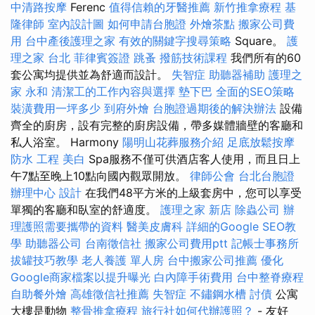
中清路按摩
Ferenc
值得信賴的牙醫推薦
新竹推拿療程
基
隆律師
室內設計圖
如何申請台胞證
外燴茶點
搬家公司費
用
台中產後護理之家
有效的關鍵字搜尋策略
Square。
護
理之家 台北
菲律賓簽證
跳蚤
撥筋技術課程
我們所有的60
套公寓均提供並為舒適而設計。
失智症
助聽器補助
護理之
家 永和
清潔工的工作內容與選擇
墊下巴
全面的SEO策略
裝潢費用一坪多少
到府外燴
台胞證過期後的解決辦法
設備
齊全的廚房，設有完整的廚房設備，帶多媒體牆壁的客廳和
私人浴室。 Harmony
陽明山花葬服務介紹
足底放鬆按摩
防水 工程
美白
Spa服務不僅可供酒店客人使用，而且日上
午7點至晚上10點向國內觀眾開放。
律師公會
台北台胞證
辦理中心
設計
在我們48平方米的上級套房中，您可以享受
單獨的客廳和臥室的舒適度。
護理之家 新店
除蟲公司
辦
理護照需要攜帶的資料
醫美皮膚科
詳細的Google SEO教
學
助聽器公司
台南徵信社
搬家公司費用ptt
記帳士事務所
拔罐技巧教學
老人養護 單人房
台中搬家公司推薦
優化
Google商家檔案以提升曝光
白內障手術費用
台中整脊療程
自助餐外燴
高雄徵信社推薦
失智症
不鏽鋼水槽
討債
公寓
大樓是動物
整骨推拿療程
旅行社如何代辦護照？
- 友好