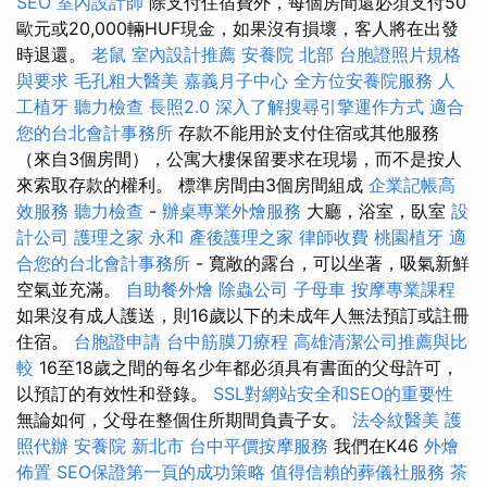
SEO
室內設計師
除支付住宿費外，每個房間還必須支付50
歐元或20,000輛HUF現金，如果沒有損壞，客人將在出發
時退還。
老鼠
室內設計推薦
安養院 北部
台胞證照片規格
與要求
毛孔粗大醫美
嘉義月子中心
全方位安養院服務
人
工植牙
聽力檢查
長照2.0
深入了解搜尋引擎運作方式
適合
您的台北會計事務所
存款不能用於支付住宿或其他服務
（來自3個房間），公寓大樓保留要求在現場，而不是按人
來索取存款的權利。 標準房間由3個房間組成
企業記帳高
效服務
聽力檢查
-
辦桌專業外燴服務
大廳，浴室，臥室
設
計公司
護理之家 永和
產後護理之家
律師收費
桃園植牙
適
合您的台北會計事務所
- 寬敞的露台，可以坐著，吸氣新鮮
空氣並充滿。
自助餐外燴
除蟲公司
子母車
按摩專業課程
如果沒有成人護送，則16歲以下的未成年人無法預訂或註冊
住宿。
台胞證申請
台中筋膜刀療程
高雄清潔公司推薦與比
較
16至18歲之間的每名少年都必須具有書面的父母許可，
以預訂的有效性和登錄。
SSL對網站安全和SEO的重要性
無論如何，父母在整個住所期間負責子女。
法令紋醫美
護
照代辦
安養院 新北市
台中平價按摩服務
我們在K46
外燴
佈置
SEO保證第一頁的成功策略
值得信賴的葬儀社服務
茶