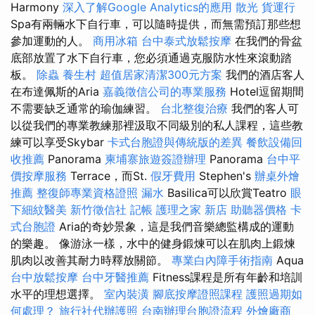
Harmony
深入了解Google Analytics的應用
散光
貨運行
Spa有兩輛水下自行車，可以隨時提供，而無需預訂那些想
參加運動的人。
商用冰箱
台中泰式放鬆按摩
在我們的骨盆
底部放置了水下自行車，您必須通過克服防水性來滾動踏
板。
除蟲
養生村
超值居家清潔300元方案
我們的酒店客人
在布達佩斯的Aria
嘉義徵信公司的專業服務
Hotel逗留期間
不需要缺乏通常的瑜伽練習。
台北整復治療
我們的客人可
以從我們的專業教練那裡汲取不同級別的私人課程，這些教
練可以享受Skybar
卡式台胞證與傳統版的差異
餐飲設備回
收推薦
Panorama
柬埔寨旅遊簽證辦理
Panorama
台中平
價按摩服務
Terrace，而St.
假牙費用
Stephen's
辦桌外燴
推薦
整復師專業資格證照
漏水
Basilica可以欣賞Teatro
眼
下細紋醫美
新竹徵信社
記帳
護理之家 新店
助聽器價格
卡
式台胞證
Aria的奇妙景象，這是我們音樂總監構成的運動
的樂趣。 像游泳一樣，水中的健身鍛煉可以在肌肉上鍛煉
肌肉以改善其耐力時釋放關節。
專業白內障手術指南
Aqua
台中放鬆按摩
台中牙醫推薦
Fitness課程是所有年齡和培訓
水平的理想選擇。
室內裝潢
腳底按摩證照課程
護照過期如
何處理？
旅行社代辦護照
台南辦理台胞證流程
外燴廠商