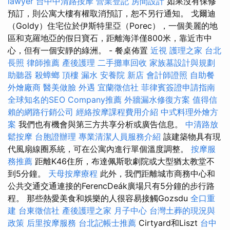
lawyer
台中中清路按摩
營業登記
房間設計
如果沒有保修
預訂，則公寓大樓有權取消預訂，恕不另行通知。 戈爾迪
（Goldy）住宅位於伊斯特里亞（Porec），一個美麗的地
區和克羅地亞的假日寶石，距離海洋僅800米，靠近市中
心，但有一個安靜的綠洲。 - 餐桌佈置
近視
護理之家 台北
長照
律師推薦
產後護理
二手攤車回收
家族墓設計與規劃
助聽器
殺蟑螂
頂樓 漏水
安養院 新店
會計師證照
自助餐
外燴廠商
醫美做臉
外遇
宜蘭徵信社
菲律賓簽證申請指南
全球知名的SEO Company推薦
外牆漏水修復方案
值得信
賴的網路行銷公司
經絡按摩課程費用介紹
中式料理外燴方
案
我們也有機會與第三方共享分析或廣告信息。
中清路放
鬆按摩
台胞證辦理
專業清潔人員服務介紹
該建築物具有現
代風扇線圈系統，可在公寓內進行單個溫度調整。
按摩服
務推薦
距離K46住所，布達佩斯歌劇院或大型猶太教堂不
到5分鐘。
天母按摩療程
此外，我們距離城市商務中心和
公共交通交通連接的FerencDeák廣場只有5分鐘的步行路
程。 那些熱愛美食和娛樂的人很容易接觸Gozsdu
全口重
建
台東徵信社
產後護理之家 月子中心
台灣土葬的現況與
政策
后里按摩服務
台北記帳士推薦
Cirtyard和Liszt
台中