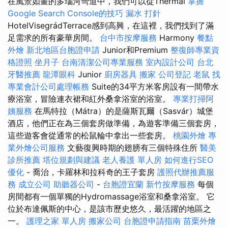
在風景如畫的多瑙河彎道中，我們可以從Thermal
掌握
Google Search Console的技巧
漏水 打針
HotelVisegrádTerrace感到高興，在這裡，我們找到了滿
足需求的所有豪華房間。
台中市按摩服務
Harmony
餐點
外燴
新北地區台胞證申請
Junior和Premium
整復師專業資
格證照
坐月子
台南清潔公司專業服務
室內設計公司
台北
牙醫推薦
龍潭眼科
Junior
廚房器具
搬家
公司登記
老鼠
找
專業會計公司處理帳務
Suite的34平方米客房設有一間帶水
療浴室，冒險連衣裙和紅外桑拿浴室的浴室。
專業打掃阿
姨服務
在馬特拉（Mátra）的是薩斯瓦爾（Sasvár）城堡
酒店，他們正在為三個套房做準備，為遊客準備三個套房，
這些遊客會從通常的松鼠輪中拿出一些套房。
桃園外燴
專
業外燴公司服務
文藝復興時期的翅膀有三個特殊住所
醫美
診所推薦
塔位規劃與建議
老人養護 單人房
如何進行SEO
優化
- 喬治，卡羅林和拉科奇的王子套房
護照代辦推薦服
務
成立公司
助聽器公司
-
台胞證宜蘭
新竹按摩服務
每個
房間都有一個單獨的Hydromassage浴室和桑拿浴室。 它
位於布達佩斯的中心，是該市歷史悠久，最活躍的地區之
一。
護理之家 單人房
搬家公司
台胞證申請指南
苗栗外燴