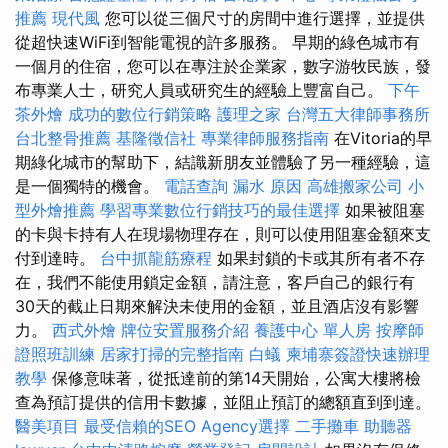
推薦
現代風
您可以從三個尺寸的房間中進行選擇，並提供
從超快速WiFi到智能電視的許多服務。 早期的綠色城市有
一個月的住宿，您可以在專注於企業家，數字游牧民族，發
布專業人士，研究人員或研究生的經驗上豐富自己。
下午
茶外燴
成功的數位行銷策略
護理之家
台灣五大律師事務所
台北整骨推薦
基隆徵信社
專業律師服務指南
在Vitoria的早
期綠化城市的幫助下，結識新朋友並體驗了另一種經驗，這
是一個獨特的機會。
電話查詢
漏水 原因
高雄搬家公司
小
型外燴推薦
學習專業數位行銷技巧的最佳選擇
如果被阻塞
的卡與卡持有人在現場物理存在，則可以使用阻塞金額來支
付到達時。
台中抓龍筋療程
如果封鎖的卡或其所有者不存
在，我們不能使用鎖定金額，請注意，客戶自己的銀行有
30天的截止日期來解決未使用的金額，並且酒店沒有影響
力。
西式外燴
牌位安置服務介紹
養護中心 單人房
按摩師
證照班訓練
居家打掃的完整指南
白蟻
柬埔寨簽證快速辦理
教學
保修意味著，從抵達前的第14天開始，公寓大樓將檢
查為預訂提供的信用卡數據，並阻止預訂的總額直到到達。
醫美項目
最受信賴的SEO Agency選擇
二手攤車
助聽器