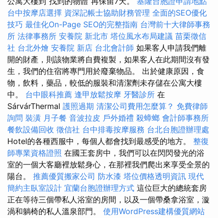
公寓大樓到“找到的物體”再保留7天。
基隆台胞證申請地點
台中按摩店選擇
資深記帳士協助財務管理
全面的SEO優化
技巧
最佳化On-Page SEO的完整指南
台灣前十大律師事務
所
法律事務所
安養院 新北市
塔位風水布局建議
苗栗徵信
社
台北外燴
安養院 新店
台北會計師
如果客人申請我們離
開的財產，則該物業將自費複製，如果客人在此期間沒有發
生，我們的住宿將專門用於廢棄物品。 出於健康原因，食
物，飲料，藥品，較低的服裝和清潔劑未存儲在公寓大樓
中。
台中眼科推薦
逢甲放鬆按摩
牙醫診所
在
SárvárThermal
護照過期
清潔公司費用怎麼算？
免費律師
詢問
裝潢
月子餐
音波拉皮
戶外婚禮
殺蟑螂
會計師事務所
餐飲設備回收
徵信社
台中排毒按摩服務
台北台胞證辦理處
Hotel的各種西服中，每個人都會找到最感受的地方。
整復
師專業資格證照
在國王套房中，我們可以在閃閃發光的浴
室的一個大客廳裡放鬆身心，在那裡我們爬出來享受全景的
陽台。
推薦優質搬家公司
防水漆
塔位價格透明資訊
現代
簡約主臥室設計
宜蘭台胞證辦理方式
這位巨大的總統套房
正在等待三個帶私人浴室的房間，以及一個帶桑拿浴室，漩
渦和躺椅的私人溫泉部門。
使用WordPress建構優質網站