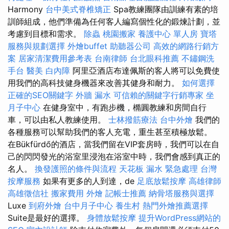
Harmony
台中美式脊椎矯正
Spa教練團隊由訓練有素的培
訓師組成，他們準備為任何客人編寫個性化的鍛煉計劃，並
考慮到目標和需求。
除蟲
桃園搬家
養護中心 單人房
寶塔
服務與規劃選擇
外燴buffet
助聽器公司
高效的網路行銷方
案
居家清潔費用參考表
台南律師
台北眼科推薦
不鏽鋼洗
手台
醫美
白內障
阿里亞酒店布達佩斯的客人將可以免費使
用我們的高科技健身機器來改善其健身和耐力。
如何選擇
正確的SEO關鍵字
外牆 漏水
可信賴的關鍵字行銷專家
坐
月子中心
在健身室中，有跑步機，橢圓教練和房間自行
車，可以由私人教練使用。
士林撥筋療法
台中外燴
我們的
各種服務可以幫助我們的客人充電，重生甚至積極放鬆。
在Bükfürdő的酒店，當我們留在VIP套房時，我們可以在自
己的閃閃發光的浴室里浸泡在浴室中時，我們會感到真正的
名人。
換發護照的條件與流程
天花板 漏水 緊急處理
台灣
按摩服務
如果有更多的人到達，de
足底放鬆按摩
高雄律師
高雄徵信社
搬家費用
外燴
記帳士推薦
納骨塔服務與選擇
Luxe
到府外燴
台中月子中心
養生村
熱門外燴推薦選擇
Suite是最好的選擇。
身體放鬆按摩
提升WordPress網站的