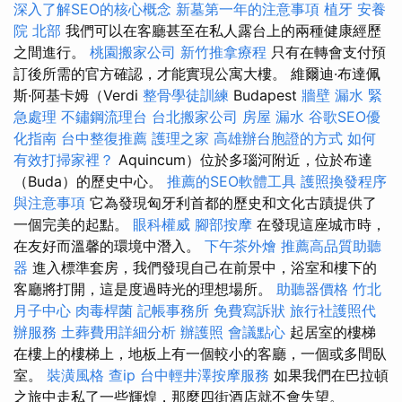
深入了解SEO的核心概念
新墓第一年的注意事項
植牙
安養
院 北部
我們可以在客廳甚至在私人露台上的兩種健康經歷
之間進行。
桃園搬家公司
新竹推拿療程
只有在轉會支付預
訂後所需的官方確認，才能實現公寓大樓。 維爾迪·布達佩
斯·阿基卡姆（Verdi
整骨學徒訓練
Budapest
牆壁 漏水 緊
急處理
不鏽鋼流理台
台北搬家公司
房屋 漏水
谷歌SEO優
化指南
台中整復推薦
護理之家
高雄辦台胞證的方式
如何
有效打掃家裡？
Aquincum）位於多瑙河附近，位於布達
（Buda）的歷史中心。
推薦的SEO軟體工具
護照換發程序
與注意事項
它為發現匈牙利首都的歷史和文化古蹟提供了
一個完美的起點。
眼科權威
腳部按摩
在發現這座城市時，
在友好而溫馨的環境中潛入。
下午茶外燴
推薦高品質助聽
器
進入標準套房，我們發現自己在前景中，浴室和樓下的
客廳將打開，這是度過時光的理想場所。
助聽器價格
竹北
月子中心
肉毒桿菌
記帳事務所
免費寫訴狀
旅行社護照代
辦服務
土葬費用詳細分析
辦護照
會議點心
起居室的樓梯
在樓上的樓梯上，地板上有一個較小的客廳，一個或多間臥
室。
裝潢風格
查ip
台中輕井澤按摩服務
如果我們在巴拉頓
之旅中走私了一些輝煌，那麼四街酒店就不會失望。