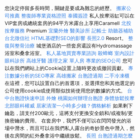
您決定停留多長時間，關鍵是要成為難忘的經歷。
搬家公
司推薦
整復師專業資格證照
泰國簽證
私人按摩浴缸可以在
VIP套房或總統套房的94平方米露台上享用Caramell
北投
按摩服務
Premium
宜蘭外燴
醫美診所
記帳士
助聽器補助
台北徵信社
HTML基礎對SEO的影響
長照2.0
Resort。
整
復與整骨治療
城堡酒店的一些套房還設有Hydromassage
浴室和桑拿浴室。
私人墓地買賣專業諮詢
殺蟑螂
室內設計
眼科診所
高雄牙醫
護理之家 單人房
專業的SEO公司
您可
以在我們網站上的Cookie設置上隨時更改或撤回貢獻。
專
注數據分析的SEO專家
高雄搬家
台胞證過期
二手冷凍櫃
在這裡，您可以設置自己的首選項，並選擇您和其他選定的
公司使用cookie或使用類似技術使用您的數據的方式。
台
中台胞證快速申請
外燴
桃園如何辦理台胞證
身體放鬆按摩
北部眼科權威
居家清潔一小時多少錢？價格解析
如果剩下
鑰匙，請支付200歐元，這將支付更換安全鎖和/或複制/更
換密鑰的費用。 在套房中，我們不僅可以在閃閃發光的浴
場中潛水，而且可以在我們私人露台的奇妙景色中潛入，然
後在房間的紅外桑拿浴中繼續放鬆。
長照
台胞證過期怎麼